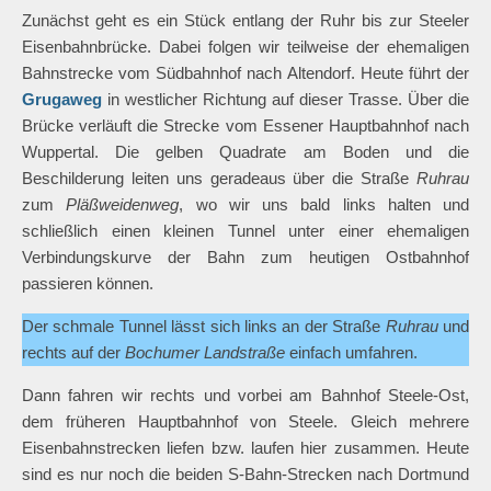
Zunächst geht es ein Stück entlang der Ruhr bis zur Steeler
Eisenbahnbrücke. Dabei folgen wir teilweise der ehemaligen
Bahnstrecke vom Südbahnhof nach Altendorf. Heute führt der
Grugaweg
in westlicher Richtung auf dieser Trasse. Über die
Brücke verläuft die Strecke vom Essener Hauptbahnhof nach
Wuppertal. Die gelben Quadrate am Boden und die
Beschilderung leiten uns geradeaus über die Straße
Ruhrau
zum
Pläßweidenweg
, wo wir uns bald links halten und
schließlich einen kleinen Tunnel unter einer ehemaligen
Verbindungskurve der Bahn zum heutigen Ostbahnhof
passieren können.
Der schmale Tunnel lässt sich links an der Straße
Ruhrau
und
rechts auf der
Bochumer Landstraße
einfach umfahren.
Dann fahren wir rechts und vorbei am Bahnhof Steele-Ost,
dem früheren Hauptbahnhof von Steele. Gleich mehrere
Eisenbahnstrecken liefen bzw. laufen hier zusammen. Heute
sind es nur noch die beiden S-Bahn-Strecken nach Dortmund