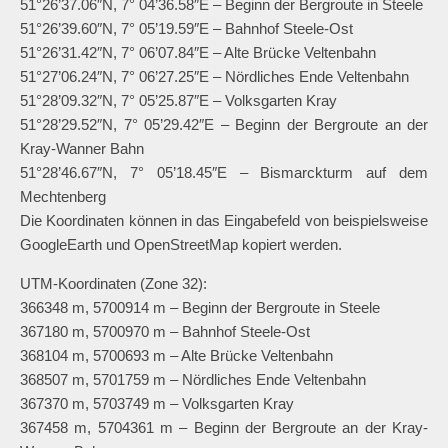
51°26’37.06″N, 7° 04’36.58″E – Beginn der Bergroute in Steele
51°26’39.60″N, 7° 05’19.59″E – Bahnhof Steele-Ost
51°26’31.42″N, 7° 06’07.84″E – Alte Brücke Veltenbahn
51°27’06.24″N, 7° 06’27.25″E – Nördliches Ende Veltenbahn
51°28’09.32″N, 7° 05’25.87″E – Volksgarten Kray
51°28’29.52″N, 7° 05’29.42″E – Beginn der Bergroute an der
Kray-Wanner Bahn
51°28’46.67″N, 7° 05’18.45″E – Bismarckturm auf dem
Mechtenberg
Die Koordinaten können in das Eingabefeld von beispielsweise
GoogleEarth und OpenStreetMap kopiert werden.
UTM-Koordinaten (Zone 32):
366348 m, 5700914 m – Beginn der Bergroute in Steele
367180 m, 5700970 m – Bahnhof Steele-Ost
368104 m, 5700693 m – Alte Brücke Veltenbahn
368507 m, 5701759 m – Nördliches Ende Veltenbahn
367370 m, 5703749 m – Volksgarten Kray
367458 m, 5704361 m – Beginn der Bergroute an der Kray-