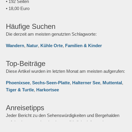
• 192 Seiten
• 18,00 Euro
Häufige Suchen
Die derzeit am meisten genutzten Schlagworte:
Wandern
,
Natur
,
Kühle Orte
,
Familien & Kinder
Top-Beiträge
Diese Artikel wurden im letzten Monat am meisten aufgerufen:
Phoenixsee
,
Sechs-Seen-Platte
,
Halterner See
,
Muttental
,
Tiger & Turtle
,
Harkortsee
Anreisetipps
Jeder Bericht zu den Sehenswürdigkeiten und Bergehalden
auf den Internetseiten besitzt ausführliche Informationen zur
besten Anreise mit dem Auto, dem Zug oder Fahrrad. Einige