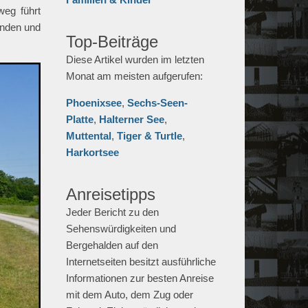
weg führt
ünden und
Top-Beiträge
Diese Artikel wurden im letzten
Monat am meisten aufgerufen:
Phoenixsee
,
Sechs-Seen-
Platte
,
Halterner See
,
Muttental
,
Tiger & Turtle
,
Harkortsee
Anreisetipps
Jeder Bericht zu den
Sehenswürdigkeiten und
Bergehalden auf den
Internetseiten besitzt ausführliche
Informationen zur besten Anreise
mit dem Auto, dem Zug oder