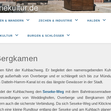
EN & WANDERN
ZECHEN & INDUSTRIE
HALDEN
 KULTUR
BURGEN & SCHLÖSSER
Bergkamen
men führt der Kuhbachweg. Er begleitet den namensgebenden Ku
iegt außerhalb von Overberge und er schlängelt sich bis zur Mündu
Datteln-Hamm-Kanal ist es das längste Gewässer in der Stadt.
indet der Kuhbachweg den
Seseke-Weg
mit dem Bahntrassenradweg
hnsiedlungen von Weddinghofen, Overberge und Bergkamen (Mit
ondern auch die sicherste Verbindung. Da sich Seseke-Weg und Klöckn
 eine kleine Rundtour entlang der Seseke und am Kuhbach planen