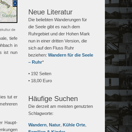
Neue Literatur
Die beliebten Wanderungen für
die Seele gibt es nach dem
Ruhrgebiet und der Hohen Mark
le, tiefe
nun in einer dritten Version, die
uhbach in
sich auf den Fluss Ruhr
s ist nun
beziehen:
Wandern für die Seele
– Ruhr
*
• 192 Seiten
• 18,00 Euro
ies tut er
Häufige Suchen
mehreren
Die derzeit am meisten genutzten
Schlagworte:
er Haupt-
Wandern
,
Natur
,
Kühle Orte
,
senkungen
Familien & Kinder