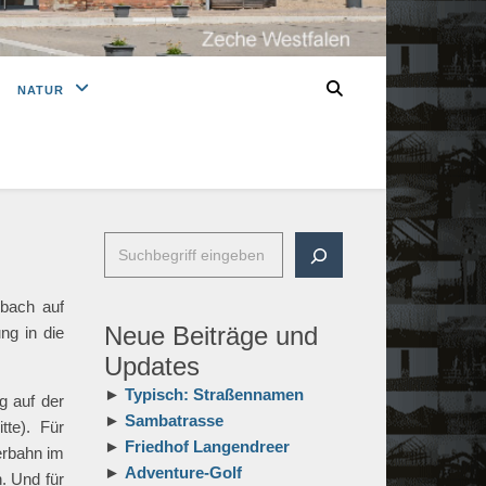
NATUR
hbach auf
Neue Beiträge und
ng in die
Updates
►
Typisch: Straßennamen
 auf der
►
Sambatrasse
te). Für
►
Friedhof Langendreer
erbahn im
►
Adventure-Golf
. Und für