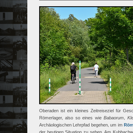
Oberaden ist ein kleines Zeitreiseziel für Ges
Römerlager, also so eines wie
Babaorum
,
Kl
Archäologischen Lehrpfad begehen, um im
Röm
der heutigen Situation zu sehen. Am Kuhbachw