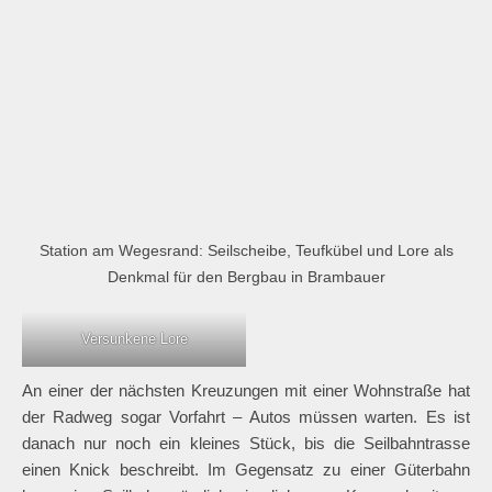
von Brambauer erreicht. Wir queren die Straße an der
Wittekindschule und der katholischen Herz-Jesu-Kirche an
einer Ampel. Vor der Schule entdeckt man eine in den Boden
teilweise eingegrabene, scheinbar versunkene Bergbau-Lore.
Ein Kunstobjekt mit tiefgründiger Aussage.
Station am Wegesrand: Seilscheibe, Teufkübel und Lore als
Denkmal für den Bergbau in Brambauer