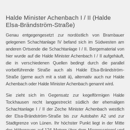
zu den jeweiligen Schachtanlagen befinden. Die beiden
größten Halden erreichen eine Höhe von über 50 Metern über
der Umgebung, die am Wetterschacht ist nur wenige Meter
hoch. In der Übersichtskarte oben auf dieser Seite sind die drei
Halden eingezeichnet. Westlich davon, auf der anderen Seite
der Grenze des Kreises Unna, befinden sich weitere Halden in
der Mengeder Heide.
Halde Minister Achenbach I / II (Halde
Elsa-Brändström-Straße)
Genau entgegengesetzt zur nordöstlich von Brambauer
gelegenen Schachtanlage IV befand sich im Südwesten am
anderen Ortsende die Schachtanlage I / II. Bergematerial von
hier wurde auf die Halde Minister Achenbach I / II aufgehäuft,
die in verschiedenen Quellen bedingt durch die parallel
vorbeiführende Straße auch als Halde Elsa-Brändström-
Straße (gerne auch mit a statt ä), alternativ auch nur Halde