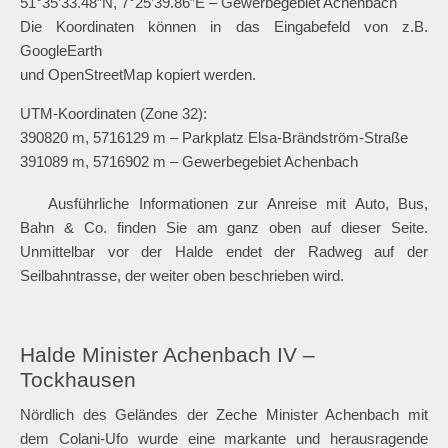
Das Windrad auf der Halde Minister Achenbach
Koordinaten für GPS-Geräte und zur
Tourenplanung
Geographische Koordinaten:
51°35’08.28″N, 7°25’26.74″E – Parkplatz Elsa-Brändström-
Straße
51°35’33.48″N, 7°25’39.86″E – Gewerbegebiet Achenbach
Die Koordinaten können in das Eingabefeld von z.B.
GoogleEarth
und OpenStreetMap kopiert werden.
UTM-Koordinaten (Zone 32):
390820 m, 5716129 m – Parkplatz Elsa-Brändström-Straße
391089 m, 5716902 m – Gewerbegebiet Achenbach
Ausführliche Informationen zur Anreise mit Auto, Bus,
Bahn & Co. finden Sie am ganz oben auf dieser Seite.
Unmittelbar vor der Halde endet der Radweg auf der
Seilbahntrasse, der weiter oben beschrieben wird.