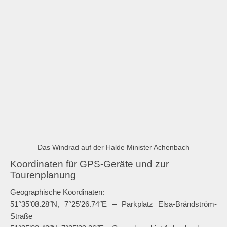
Besonderheit ist ein Versuchsprojekt zum Anbau von
Weinreben am Südhang der Halde. Damit wurde in den 1990er
Jahren getestet, ob man die Hänge auch außerhalb der
bekannten Weinanbaugebiete Deutschlands für die Erzeugung
von Wein nutzen konnte. Echter Ruhrgebiet-Wein. Das Projekt
scheint aber sang- und klanglos irgendwann aufgegeben zu
sein. Am
Phoenixsee
stehen heute wieder Reben.