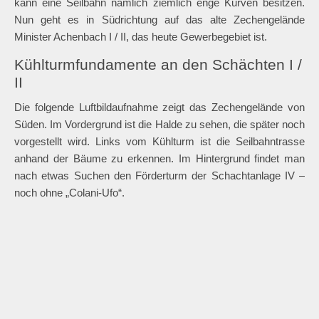
Versunkene Lore
An einer der nächsten Kreuzungen mit einer Wohnstraße hat
der Radweg sogar Vorfahrt – Autos müssen warten. Es ist
danach nur noch ein kleines Stück, bis die Seilbahntrasse
einen Knick beschreibt. Im Gegensatz zu einer Güterbahn
kann eine Seilbahn nämlich ziemlich enge Kurven besitzen.
Nun geht es in Südrichtung auf das alte Zechengelände
Minister Achenbach I / II, das heute Gewerbegebiet ist.
Kühlturmfundamente an den Schächten I /
II
Die folgende Luftbildaufnahme zeigt das Zechengelände von
Süden. Im Vordergrund ist die Halde zu sehen, die später noch
vorgestellt wird. Links vom Kühlturm ist die Seilbahntrasse
anhand der Bäume zu erkennen. Im Hintergrund findet man
nach etwas Suchen den Förderturm der Schachtanlage IV –
noch ohne „Colani-Ufo“.