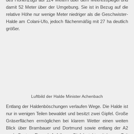
Achenbach oder Halde Minister Achenbach genannt wird.
Sie zieht sich im Gegensatz zur kegelförmigen Halde
Tockhausen recht langgestreckt südlich der ehemaligen
Schachtanlage I / II der Zeche Minister Achenbach westlich
der Elsa-Brändström-Straße bis zur Autobahn A2 und zur
Stadtgrenze von Lünen. Ihr höchster Punkt liegt in der Mitte
des Höhenzugs auf 124 Metern über dem Meeresspiegel und
damit 52 Meter über der Umgebung. Sie ist in Bezug auf die
relative Höhe nur wenige Meter niedriger als die Geschwister-
Halde am Colani-Ufo, jedoch flächenmäßig mit 27 ha deutlich
größer.