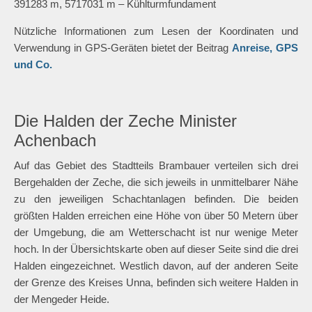
UTM-Koordinaten (Zone 32):
394250 m, 5719374 m – Mühle Buddenburg, Anschluss
Römer-Lippe-Route
392868 m, 5718201 m – Colani-Ufo
392431 m, 5717909 m – Teufkübel
391759 m, 5717519 m – Versunkene Lore
391283 m, 5717031 m – Kühlturmfundament
Nützliche Informationen zum Lesen der Koordinaten und
Verwendung in GPS-Geräten bietet der Beitrag
Anreise, GPS
und Co.
Die Halden der Zeche Minister
Achenbach
Auf das Gebiet des Stadtteils Brambauer verteilen sich drei
Bergehalden der Zeche, die sich jeweils in unmittelbarer Nähe