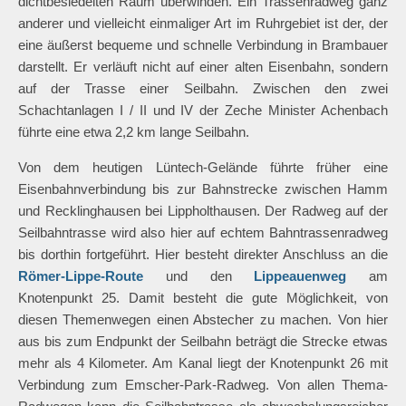
dichtbesiedelten Raum überwinden. Ein Trassenradweg ganz
anderer und vielleicht einmaliger Art im Ruhrgebiet ist der, der
eine äußerst bequeme und schnelle Verbindung in Brambauer
darstellt. Er verläuft nicht auf einer alten Eisenbahn, sondern
auf der Trasse einer Seilbahn. Zwischen den zwei
Schachtanlagen I / II und IV der Zeche Minister Achenbach
führte eine etwa 2,2 km lange Seilbahn.
Von dem heutigen Lüntech-Gelände führte früher eine
Eisenbahnverbindung bis zur Bahnstrecke zwischen Hamm
und Recklinghausen bei Lippholthausen. Der Radweg auf der
Seilbahntrasse wird also hier auf echtem Bahntrassenradweg
bis dorthin fortgeführt. Hier besteht direkter Anschluss an die
Römer-Lippe-Route
und den
Lippeauenweg
am
Knotenpunkt 25. Damit besteht die gute Möglichkeit, von
diesen Themenwegen einen Abstecher zu machen. Von hier
aus bis zum Endpunkt der Seilbahn beträgt die Strecke etwas
mehr als 4 Kilometer. Am Kanal liegt der Knotenpunkt 26 mit
Verbindung zum Emscher-Park-Radweg. Von allen Thema-