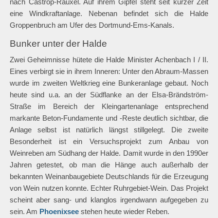
Luftbild der Halde Minister Achenbach
Entlang der Haldenböschungen verlaufen Wege. Die Halde ist
nur in wenigen Teilen bewaldet und besitzt zwei Gipfel. Große
Gräserflächen ermöglichen bei klarem Wetter einen weiten
Blick über Brambauer und Dortmund sowie entlang der A2
nach Castrop-Rauxel. Auf ihrem Gipfel steht seit kurzer Zeit
eine Windkraftanlage. Nebenan befindet sich die Halde
Groppenbruch am Ufer des Dortmund-Ems-Kanals.
Bunker unter der Halde
Zwei Geheimnisse hütete die Halde Minister Achenbach I / II.
Eines verbirgt sie in ihrem Inneren: Unter den Abraum-Massen
wurde im zweiten Weltkrieg eine Bunkeranlage gebaut. Noch
heute sind u.a. an der Südflanke an der Elsa-Brändström-
Straße im Bereich der Kleingartenanlage entsprechend
markante Beton-Fundamente und -Reste deutlich sichtbar, die
Anlage selbst ist natürlich längst stillgelegt. Die zweite