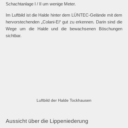
und zur Halde. André Walter ist auf seiner Internetseite auf
Spurensuche der Lehmbahn gegangen (siehe Linktipps ganz
unten). Die Bergehalde hat eine Grundfläche von etwa 12
Hektar. Der höchste Punkt liegt auf feurigen 112 Metern über
dem Meeresspiegel. Da das umgebende Gelände geneigt ist,
schwankt die relative Höhe zwischen 37 und 56 Metern über
der Umgebung. Damit überragt sie die Halde an der
Schachtanlage I / II um wenige Meter.
Im Luftbild ist die Halde hinter dem LÜNTEC-Gelände mit dem
hervorstechenden „Colani-Ei“ gut zu erkennen. Darin sind die
Wege um die Halde und die bewachsenen Böschungen
sichtbar.