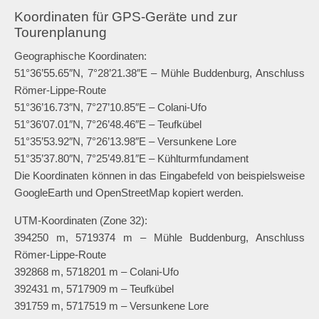
auf einen Wendehammer. Im Wendehammer zweigt rechts ein
Pfad ab, der bis zum Gipfel der Halde reicht. Wer genug
Energie in den Beinen oder einen E-Motor unter dem Sattel
hat, sollte die Auffahrt nicht scheuen. Es ist ein schöner Blick
in die Umgebung. Und so steil und hoch ist es gar nicht.
Die Halde wird im nächsten Absatz vorgestellt.
Koordinaten für GPS-Geräte und zur
Tourenplanung
Geographische Koordinaten:
51°36’55.65″N, 7°28’21.38″E – Mühle Buddenburg, Anschluss
Römer-Lippe-Route
51°36’16.73″N, 7°27’10.85″E – Colani-Ufo
51°36’07.01″N, 7°26’48.46″E – Teufkübel
51°35’53.92″N, 7°26’13.98″E – Versunkene Lore
51°35’37.80″N, 7°25’49.81″E – Kühlturmfundament
Die Koordinaten können in das Eingabefeld von beispielsweise
GoogleEarth und OpenStreetMap kopiert werden.