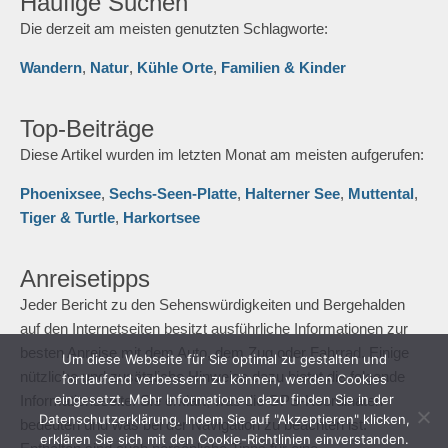
Ruhrgebiet und der Hohen Mark nun in einer dritten Version,
die sich auf den Fluss Ruhr beziehen:
Wandern für die Seele
– Ruhr
*
• 192 Seiten
• 18,00 Euro
Häufige Suchen
Die derzeit am meisten genutzten Schlagworte:
Wandern
,
Natur
,
Kühle Orte
,
Familien & Kinder
Top-Beiträge
Diese Artikel wurden im letzten Monat am meisten aufgerufen:
Um diese Webseite für Sie optimal zu gestalten und
Phoenixsee
,
Sechs-Seen-Platte
,
Halterner See
,
Muttental
,
fortlaufend verbessern zu können, werden Cookies
eingesetzt. Mehr Informationen dazu finden Sie in der
Tiger & Turtle
,
Harkortsee
Datenschutzerklärung. Indem Sie auf "Akzeptieren" klicken,
erklären Sie sich mit den Cookie-Richtlinien einverstanden.