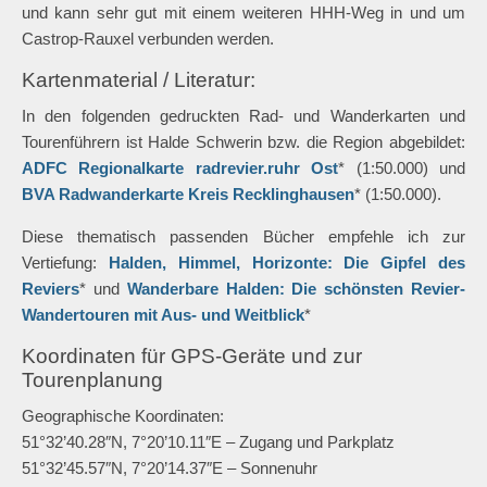
und kann sehr gut mit einem weiteren HHH-Weg in und um
Castrop-Rauxel verbunden werden.
Kartenmaterial / Literatur:
In den folgenden gedruckten Rad- und Wanderkarten und
Tourenführern ist Halde Schwerin bzw. die Region abgebildet:
ADFC Regionalkarte radrevier.ruhr Ost
* (1:50.000) und
BVA Radwanderkarte Kreis Recklinghausen
* (1:50.000).
Diese thematisch passenden Bücher empfehle ich zur
Vertiefung:
Halden, Himmel, Horizonte: Die Gipfel des
Reviers
* und
Wanderbare Halden: Die schönsten Revier-
Wandertouren mit Aus- und Weitblick
*
Koordinaten für GPS-Geräte und zur
Tourenplanung
Geographische Koordinaten:
51°32’40.28″N, 7°20’10.11″E – Zugang und Parkplatz
51°32’45.57″N, 7°20’14.37″E – Sonnenuhr