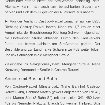
Kreuz Castrop-Rauxel-Ost, A42 / A45) oder Castrop-Rauxel
(A42) an.
► Von Dortmund-Bodelschwingh der L657 nach Süden bis
Schwerin folgen. Bald liegt das Landschaftsbauwerk bereits
auf der rechten Seite, eine Parkmöglichkeit besteht am
Zugang jedoch nicht. An der nächsten Kreuzung rechts in der
Dortmunder Straße bietet der Straßenrand beidseitig Platz.
Alternativ kann man auch am benachbarten Supermarkt
parken und sich dem Hügel von der Rückseite aus nähern.
► Von der Ausfahrt Castrop-Rauxel zunächst auf die B235
Richtung Castrop-Rauxel fahren. Nach ca. 1,7 km an einer
Ampel links der Beschilderung Richtung Schwerin folgend auf
die Dortmunder Straße abbiegen. Durch den Kreisverkehr
fahren und bereits dahinter am Straßenrand parken. Der
Beschilderung zur Landmarke Schwerin zu Fuß weiter folgen
und links abbiegen in die Mengeder Straße.
Zieleingabe ins Navigationssystem: Mengeder Straße, Nähe