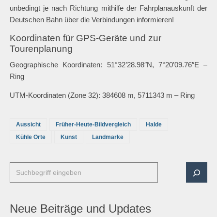
Kreuzung Dortmunder Straße in Castrop-Rauxel
Anreise mit Bus und Bahn:
Von Castrop-Rauxel Münsterplatz (Nähe Bahnhof Castrop-
Rauxel-Süd), Bahnhof Marten (jeweils angefahren von RB 43)
oder Marten Süd (S-Bahn S4) mit den Linien 341, 480 bzw.
482 bis Neuroder Platz, z. T. auch Schweriner Hellweg. Bitte
unbedingt je nach Richtung mithilfe der Fahrplanauskunft der
Deutschen Bahn über die Verbindungen informieren!
Koordinaten für GPS-Geräte und zur
Tourenplanung
Geographische Koordinaten: 51°32’28.98″N, 7°20’09.76″E –
Ring
UTM-Koordinaten (Zone 32): 384608 m, 5711343 m – Ring
Aussicht
Früher-Heute-Bildvergleich
Halde
Kühle Orte
Kunst
Landmarke